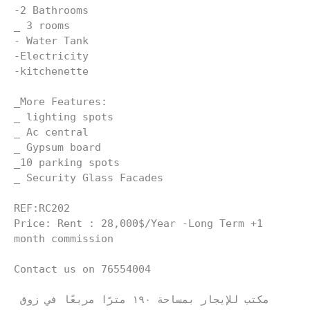
-2 Bathrooms
_ 3 rooms
- Water Tank
-Electricity
-kitchenette
_More Features:
_ lighting spots
_ Ac central
_ Gypsum board
_10 parking spots
_ Security Glass Facades
REF:RC202 
Price: Rent : 28,000$/Year -Long Term +1 
month commission
Contact us on 76554004
مكتب للإيجار بمساحة ١٩٠ مترًا مربعًا في زوق 