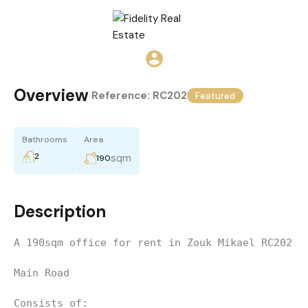
Overview
|
Reference:
RC202
Featured
Bathrooms
Area
2
sqm
190
Description
A 190sqm office for rent in Zouk Mikael RC202 
Main Road
Consists of: