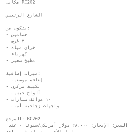
مكايل RC202
الشارع الرئيسي
يتكون من:
- حمامين
- ٣ غرف
- خزان مياه
- كهرباء
- مطبخ صغير
ميزات إضافية:
- إضاءة موضعية
- تكييف مركزي
- ألواح جبسية
- ١٠ مواقف سيارات
- واجهات زجاجية آمنة
المرجع: RC202
السعر: الإيجار: ٢٨,٠٠٠ دولار أمريكي/سنويًا - عقد 
طويل الأجل + عمولة شهر واحد